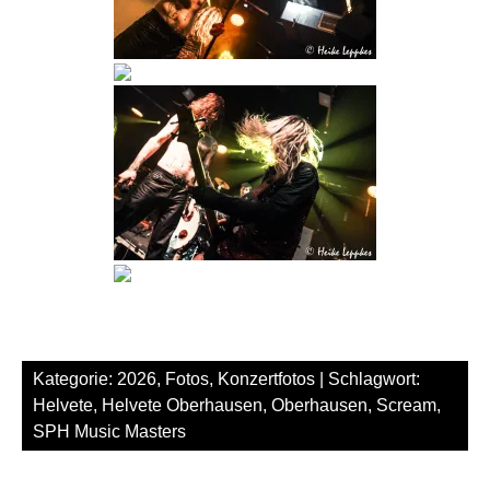
Kategorie:
2026
,
Fotos
,
Konzertfotos
| Schlagwort:
Helvete
,
Helvete Oberhausen
,
Oberhausen
,
Scream
,
SPH Music Masters