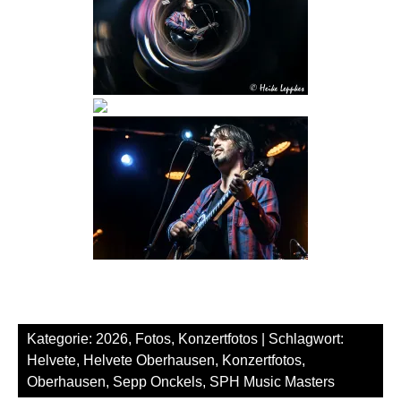
Kategorie:
2026
,
Fotos
,
Konzertfotos
| Schlagwort:
Helvete
,
Helvete Oberhausen
,
Konzertfotos
,
Oberhausen
,
Sepp Onckels
,
SPH Music Masters