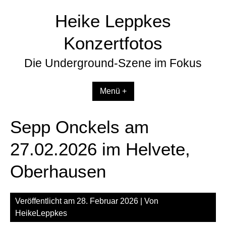
Zum
Heike Leppkes
Inhalt
springen
Konzertfotos
Die Underground-Szene im Fokus
Menü +
Sepp Onckels am
27.02.2026 im Helvete,
Oberhausen
Veröffentlicht am
28. Februar 2026
| Von
HeikeLeppkes