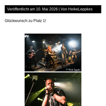
Veröffentlicht am
10. Mai 2026
| Von
HeikeLeppkes
Glückwunsch zu Platz 1!