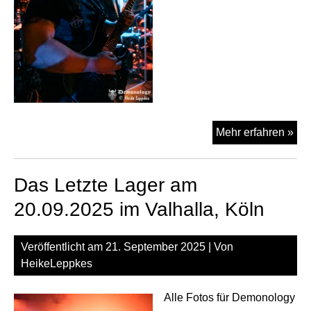
Dy
Mehr erfahren »
am
04.
Das Letzte Lager am
im
Val
20.09.2025 im Valhalla, Köln
Köl
Veröffentlicht am
21. September 2025
| Von
HeikeLeppkes
Alle Fotos für Demonology