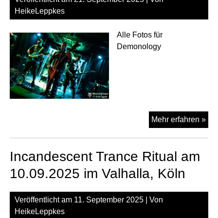
HeikeLeppkes
Alle Fotos für
Demonology
Tan
Mehr erfahren »
am
20.
Incandescent Trance Ritual am
im
Val
10.09.2025 im Valhalla, Köln
Köl
Veröffentlicht am
11. September 2025
| Von
HeikeLeppkes