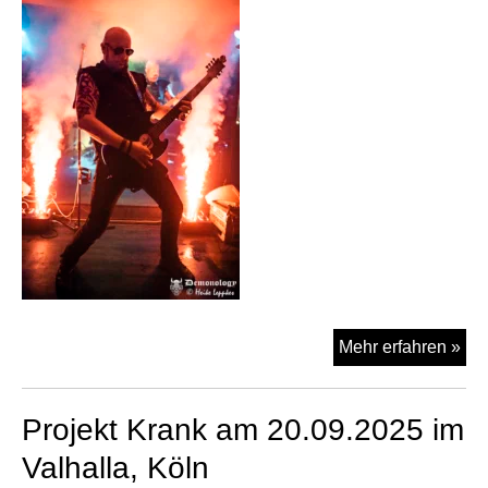
Da
Mehr erfahren »
Let
Lag
Projekt Krank am 20.09.2025 im
am
20.
Valhalla, Köln
im