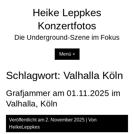
Zum
Heike Leppkes
Inhalt
springen
Konzertfotos
Die Underground-Szene im Fokus
Menü +
Schlagwort:
Valhalla Köln
Grafjammer am 01.11.2025 im
Valhalla, Köln
Veröffentlicht am
2. November 2025
| Von
HeikeLeppkes