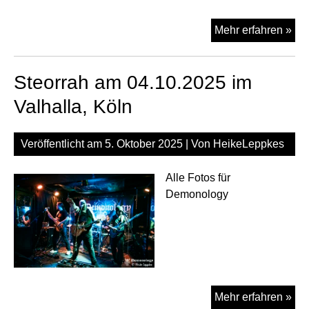
Leb
Mehr erfahren »
am
01.
Steorrah am 04.10.2025 im
im
Val
Valhalla, Köln
Köl
Veröffentlicht am
5. Oktober 2025
| Von
HeikeLeppkes
Alle Fotos für
Demonology
Ste
Mehr erfahren »