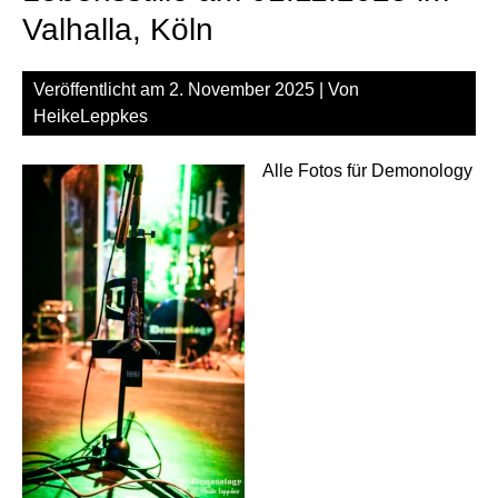
Val
Valhalla, Köln
Köl
Veröffentlicht am
2. November 2025
| Von
HeikeLeppkes
Alle Fotos für Demonology