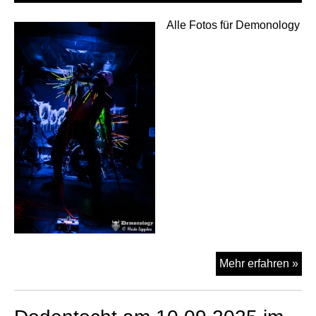
Alle Fotos für Demonology
Inc
Mehr erfahren »
Tra
Rit
am