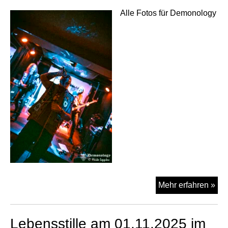
Alle Fotos für Demonology
Gra
Mehr erfahren »
am
01.
Lebensstille am 01.11.2025 im
im