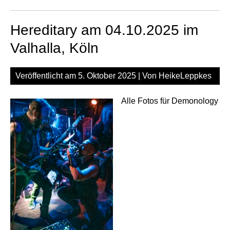
am
04.
Hereditary am 04.10.2025 im
im
Val
Valhalla, Köln
Köl
Veröffentlicht am
5. Oktober 2025
| Von
HeikeLeppkes
Alle Fotos für Demonology