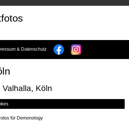
fotos
pressum & Datenschutz
öln
Valhalla, Köln
pkes
Fotos für Demonology