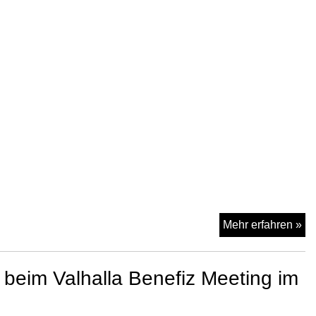
Qu
Mehr erfahren »
An
Dö
eim Valhalla Benefiz Meeting im
a
26
be