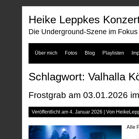
Zum
Inhalt
Heike Leppkes Konzert
springen
Die Underground-Szene im Fokus
Über mich
Fotos
Blog
Playlisten
Im
Schlagwort:
Valhalla K
Frostgrab am 03.01.2026 im 
Veröffentlicht am
4. Januar 2026
| Von
HeikeLep
Alle 