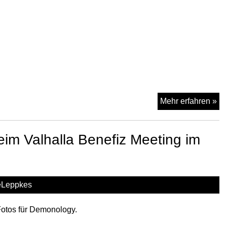
Fr
Mehr erfahren »
a
03
im Valhalla Benefiz Meeting im
im
Val
Kö
eLeppkes
Fotos für Demonology.