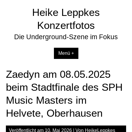
Zum
Heike Leppkes
Inhalt
springen
Konzertfotos
Die Underground-Szene im Fokus
Menü +
Zaedyn am 08.05.2025
beim Stadtfinale des SPH
Music Masters im
Helvete, Oberhausen
Veröffentlicht am
10. Mai 2026
| Von
HeikeLeppkes