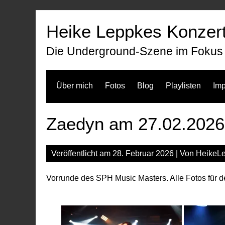
Zum
Inhalt
Heike Leppkes Konzert
springen
Die Underground-Szene im Fokus
Über mich
Fotos
Blog
Playlisten
Im
Zaedyn am 27.02.2026
Veröffentlicht am
28. Februar 2026
| Von
HeikeL
Vorrunde des SPH Music Masters. Alle Fotos für 