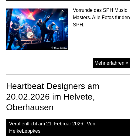
Vorrunde des SPH Music
Masters. Alle Fotos für den
SPH.
Mav
Mehr erfahren »
am
20.
Heartbeat Designers am
im
Hel
20.02.2026 im Helvete,
Ob
Oberhausen
Veröffentlicht am
21. Februar 2026
| Von
HeikeLeppkes