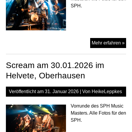
SPH.
Tri
Mehr erfahren »
am
30.
Scream am 30.01.2026 im
im
Hel
Helvete, Oberhausen
Ob
Veröffentlicht am
31. Januar 2026
| Von
HeikeLeppkes
Vorrunde des SPH Music
Masters. Alle Fotos für den
SPH.