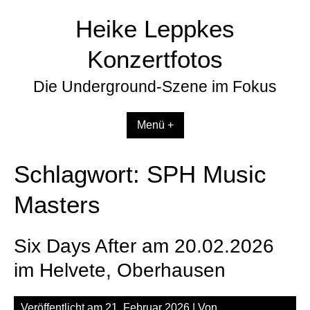
Zum
Heike Leppkes
Inhalt
springen
Konzertfotos
Die Underground-Szene im Fokus
Menü +
Schlagwort:
SPH Music
Masters
Six Days After am 20.02.2026
im Helvete, Oberhausen
Veröffentlicht am
21. Februar 2026
| Von