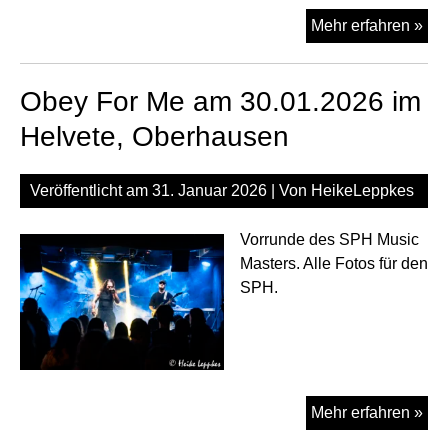
On
Mehr erfahren »
Las
Dia
Obey For Me am 30.01.2026 im
am
30.
Helvete, Oberhausen
im
Hel
Veröffentlicht am
31. Januar 2026
| Von
HeikeLeppkes
Ob
Vorrunde des SPH Music
Masters. Alle Fotos für den
SPH.
Ob
Mehr erfahren »
For