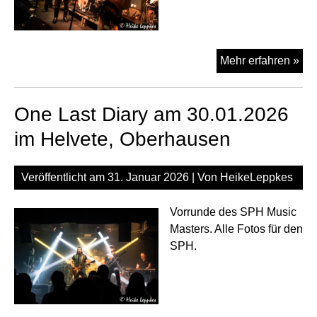
Sc
Mehr erfahren »
am
30.
One Last Diary am 30.01.2026
im
Hel
im Helvete, Oberhausen
Ob
Veröffentlicht am
31. Januar 2026
| Von
HeikeLeppkes
Vorrunde des SPH Music
Masters. Alle Fotos für den
SPH.