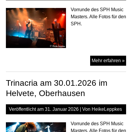
Vorrunde des SPH Music
Masters. Alle Fotos für den
SPH.
Hea
Mehr erfahren »
Des
am
Trinacria am 30.01.2026 im
20.
im
Helvete, Oberhausen
Hel
Ob
Veröffentlicht am
31. Januar 2026
| Von
HeikeLeppkes
Vorrunde des SPH Music
Masters. Alle Fotos für den