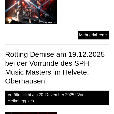
Iltis
Mehr erfahren »
am
19.
Rotting Demise am 19.12.2025
bei
der
bei der Vorrunde des SPH
Vor
Music Masters im Helvete,
des
SP
Oberhausen
Mus
Mas
Veröffentlicht am
20. Dezember 2025
| Von
im
HeikeLeppkes
Hel
Ob