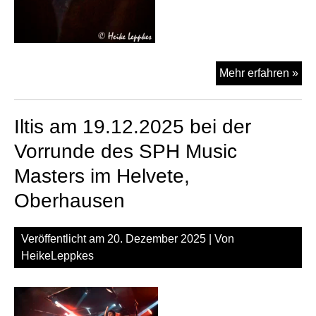
Foo
Mehr erfahren »
On
Th
Iltis am 19.12.2025 bei der
Mo
am
Vorrunde des SPH Music
30.
Masters im Helvete,
im
Hel
Oberhausen
Ob
Veröffentlicht am
20. Dezember 2025
| Von
HeikeLeppkes