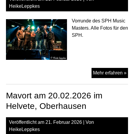
HeikeLeppkes
Vorrunde des SPH Music
Masters. Alle Fotos für den
SPH.
Six
Mehr erfahren »
Da
Aft
Mavort am 20.02.2026 im
am
20.
Helvete, Oberhausen
im
Hel
Veröffentlicht am
21. Februar 2026
| Von
Ob
HeikeLeppkes