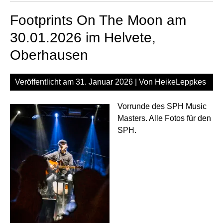
Me
Footprints On The Moon am
am
30.
30.01.2026 im Helvete,
im
Oberhausen
Hel
Ob
Veröffentlicht am
31. Januar 2026
| Von
HeikeLeppkes
Vorrunde des SPH Music
Masters. Alle Fotos für den
SPH.